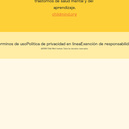
trastornos de salud mental y del 
aprendizaje.
childmind.org
érminos de uso
Política de privacidad en línea
Exención de responsabili
©2026 Child Mind Institute. Todos los derechos reservados.