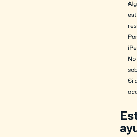
Alg
est
res
Por
¡Pe
No 
sob
Si 
acc
Est
ay