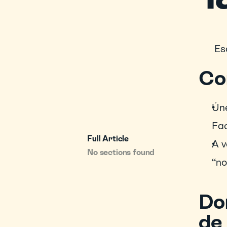
Esc
Co
Úne
Fac
Full Article
A v
No sections found
“no
Do
de