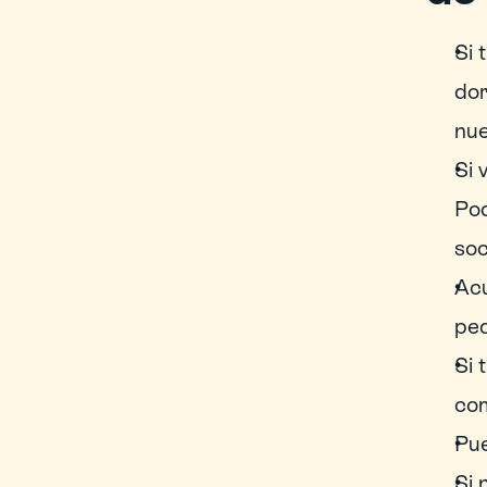
Si 
dor
nue
Si 
Pod
soc
Acu
peq
Si 
com
Pue
Si 