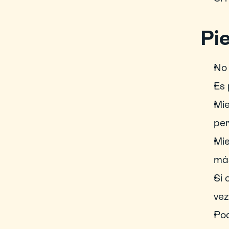
Pie
No 
Es 
Mie
per
Mie
más
Si 
vez
Pod