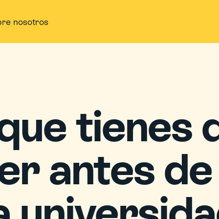
re nosotros
que tienes q
r antes de i
a universid