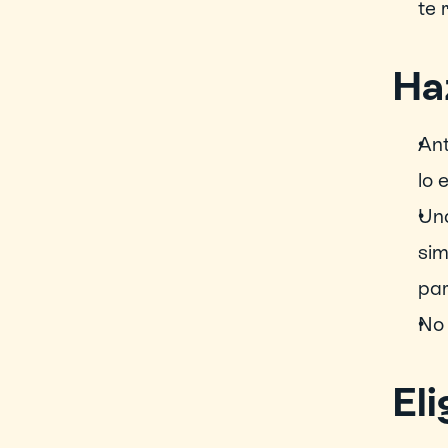
te 
Ha
Ant
lo 
Una
sim
par
No 
Eli