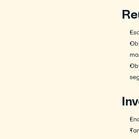
Re
Esc
Obt
man
Obt
seg
In
Enc
Tam