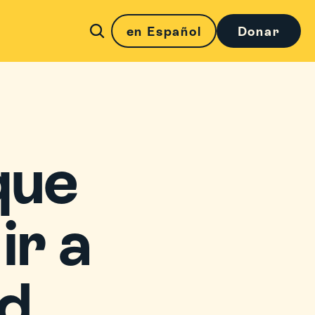
en Español
Donar
ue 
r a 
ad