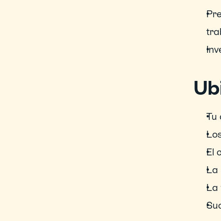
Pre
tra
Inv
Ub
Tu 
Los
El 
La 
La
Suc