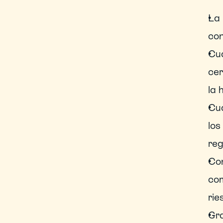
La 
con
Cua
cer
la 
Cua
los
reg
Con
com
rie
Gra