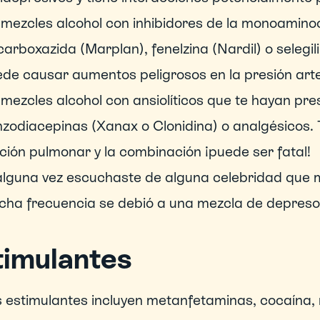
mezcles alcohol con inhibidores de la monoamin
carboxazida (Marplan), fenelzina (Nardil) o selegi
de causar aumentos peligrosos en la presión arte
mezcles alcohol con ansiolíticos que te hayan pres
zodiacepinas (Xanax o Clonidina) o analgésicos. T
ción pulmonar y la combinación ¡puede ser fatal!
alguna vez escuchaste de alguna celebridad que m
ha frecuencia se debió a una mezcla de depreso
timulantes
 estimulantes incluyen metanfetaminas, cocaína