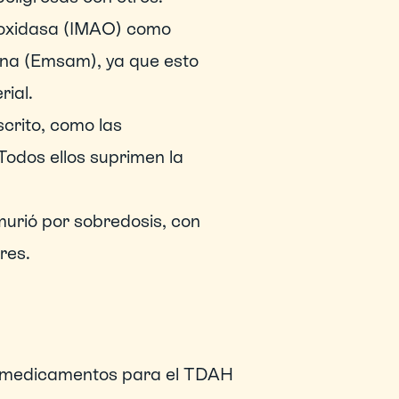
ooxidasa (IMAO) como 
lina (Emsam), ya que esto 
rial.
crito, como las 
odos ellos suprimen la 
urió por sobredosis, con 
res.
, medicamentos para el TDAH 