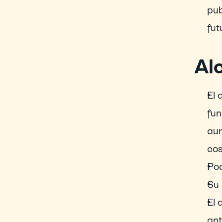
pub
fut
Al
El 
fun
aun
co
Pod
Su 
El 
ant