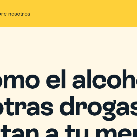
re nosotros
mo el alcoho
otras drogas
tan a tu men