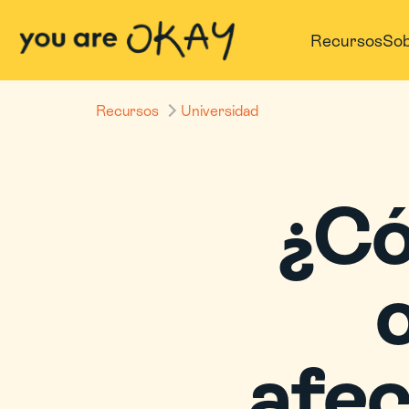
Recursos
Sob
Recursos
Universidad
¿Có
afec