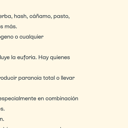
rba, hash, cáñamo, pasto, 
os más.
geno o cualquier 
uye la euforia. Hay quienes 
ucir paranoia total o llevar 
especialmente en combinación 
s.
n.